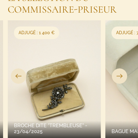
COMMISSAIRE-PRISEUR
ADJUGÉ : 1 400 €
ADJUGÉ : 
BROCHE DITE "TREMBLEUSE" -
23/04/2025
BAGUE MAR