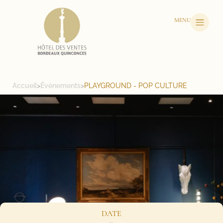
MENU
Accueil
>
Évènements
>
PLAYGROUND - POP CULTURE
DATE