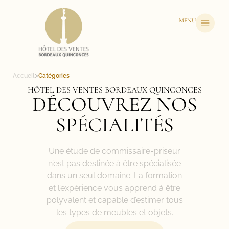
MENU
>
Accueil
Catégories
HÔTEL DES VENTES BORDEAUX QUINCONCES
DÉCOUVREZ NOS
SPÉCIALITÉS
Une étude de commissaire-priseur
n’est pas destinée à être spécialisée
dans un seul domaine. La formation
et l’expérience vous apprend à être
polyvalent et capable d’estimer tous
les types de meubles et objets.