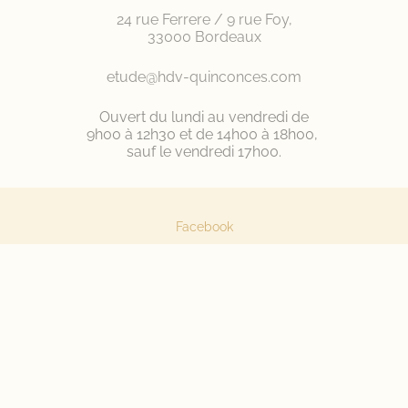
24 rue Ferrere / 9 rue Foy,
33000 Bordeaux
etude@hdv-quinconces.com
Ouvert du lundi au vendredi de
9h00 à 12h30 et de 14h00 à 18h00,
sauf le vendredi 17h00.
Facebook
Instagram
Interencheres
Conditions générales de ventes
Mentions Légales