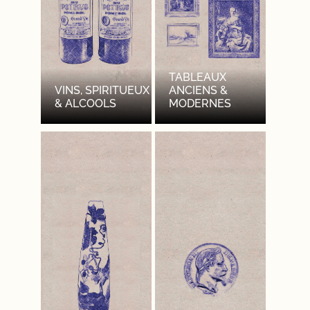
TABLEAUX
VINS, SPIRITUEUX
ANCIENS &
& ALCOOLS
MODERNES