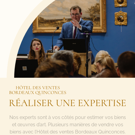
HÔTEL DES VENTES
BORDEAUX QUINCONCES
RÉALISER UNE EXPERTISE
Nos experts sont à vos côtés pour estimer vos biens
et œuvres d’art. Plusieurs manières de vendre vos
biens avec l’Hôtel des ventes Bordeaux Quinconces.