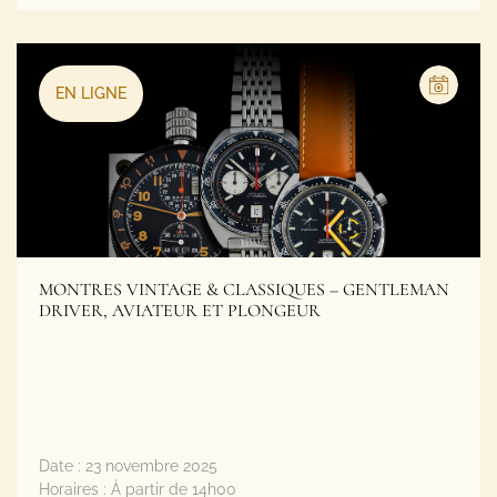
EN LIGNE
MONTRES VINTAGE & CLASSIQUES – GENTLEMAN
DRIVER, AVIATEUR ET PLONGEUR
Date :
23 novembre 2025
Horaires :
À partir de 14h00
Lieu :
24 rue Ferrère / 9 rue Foy à Bordeaux