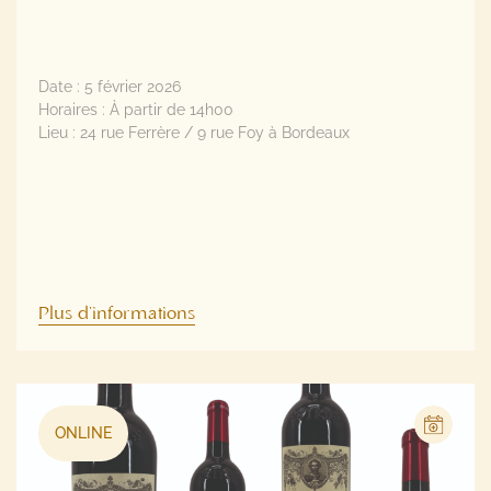
Date :
5 février 2026
Horaires :
À partir de 14h00
Lieu :
24 rue Ferrère / 9 rue Foy à Bordeaux
Plus d'informations
ONLINE