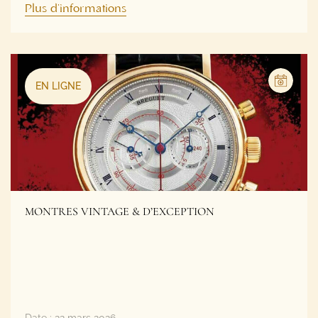
EN LIGNE
MONTRES VINTAGE & D’EXCEPTION
Date :
22 mars 2026
Horaires :
À partir de 14h00
Lieu :
24 rue Ferrère / 9 rue Foy à Bordeaux