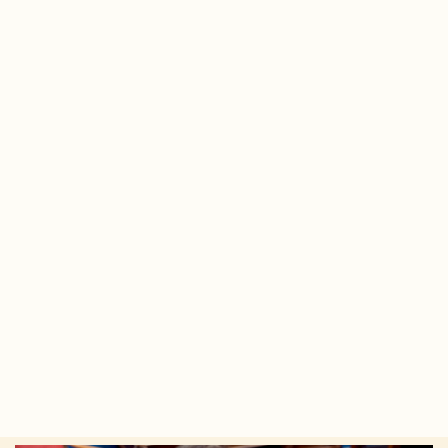
Date :
2 juillet 2026
Horaires :
À partir de 14h00
Lieu :
24 rue Ferrère / 9 rue Foy à Bordeaux
Plus d'informations
À L'ÉTUDE