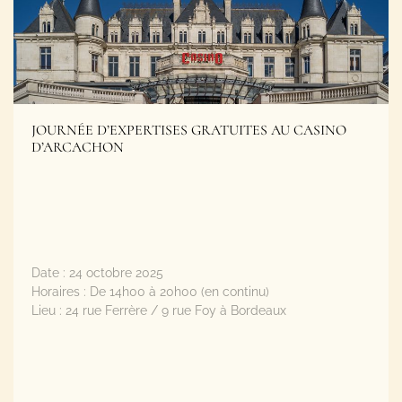
JOURNÉE D’EXPERTISES GRATUITES AU CASINO
D’ARCACHON
Date :
24 octobre 2025
Horaires :
De 14h00 à 20h00 (en continu)
Lieu :
24 rue Ferrère / 9 rue Foy à Bordeaux
Plus d'informations