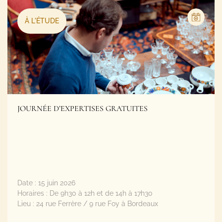
JOURNÉE D’EXPERTISES GRATUITES
Date :
15 juin 2026
Horaires :
De 9h30 à 12h et de 14h à 17h30
Lieu :
24 rue Ferrère / 9 rue Foy à Bordeaux