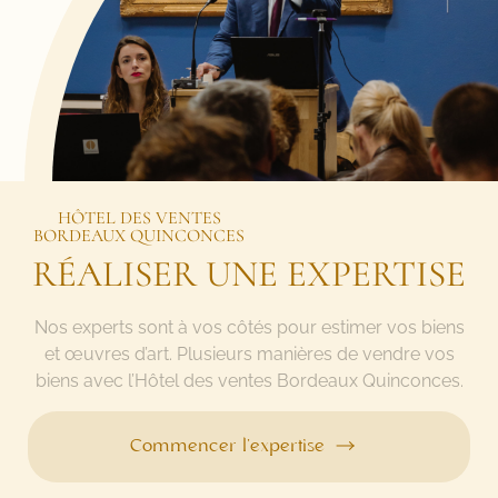
HÔTEL DES VENTES
BORDEAUX QUINCONCES
RÉALISER UNE EXPERTISE
Nos experts sont à vos côtés pour estimer vos biens
et œuvres d’art. Plusieurs manières de vendre vos
biens avec l’Hôtel des ventes Bordeaux Quinconces.
Commencer l’expertise