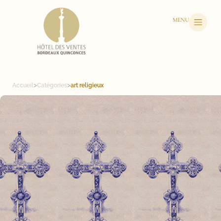
MENU
>
>
Accueil
Catégories
art religieux