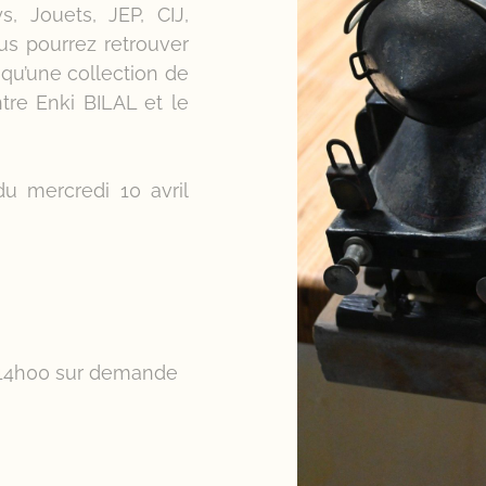
, Jouets, JEP, CIJ,
ous pourrez retrouver
 qu’une collection de
tre Enki BILAL et le
 du mercredi 10 avril
l 14h00 sur demande