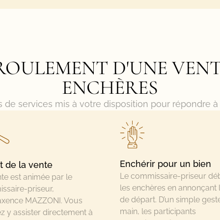
ROULEMENT D'UNE VEN
ENCHÈRES
 de services mis à votre disposition pour répondre à
Enchérir pour un bien
 de la vente
Le commissaire-priseur dé
te est animée par le
les enchères en annonçant l
ssaire-priseur,
de départ. D’un simple gest
xence MAZZONI. Vous
main, les participants
 y assister directement à