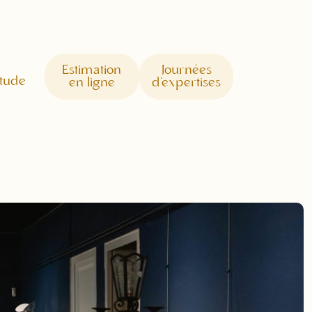
Estimation
Journées
étude
en ligne
d'expertises