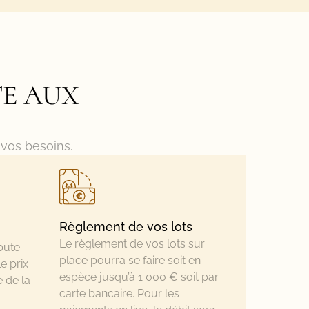
TE AUX
 vos besoins.
Règlement de vos lots
Le règlement de vos lots sur
bute
place pourra se faire soit en
e prix
espèce jusqu’à 1 000 € soit par
e de la
carte bancaire. Pour les