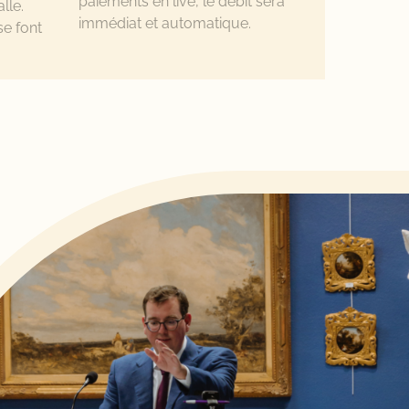
paiements en live, le débit sera
lle.
immédiat et automatique.
se font