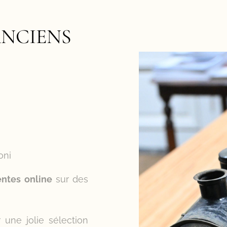
ANCIENS
oni
entes online
sur des
 une jolie sélection