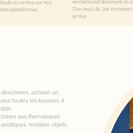
enchérissent librement en sa
étude ou en live sur nos
D’un seul clic, les enchères 
entes plateformes.
en live.
s d’enchères, acheter un
pour toutes les bourses, il
vable.
nchères aux thématiques
 asiatiques, mobilier, objets