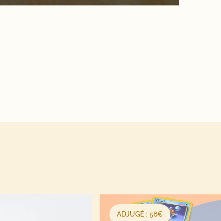
ADJUGÉ : 56€
ADJU