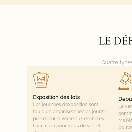
LE DÉ
Quatre types
Exposition des lots
Début
Les journées d’exposition sont
La ven
toujours organisées le/les jour(s)
commi
précèdent la vente aux enchères.
Me.Ma
L’occasion pour vous de voir et
pouvez