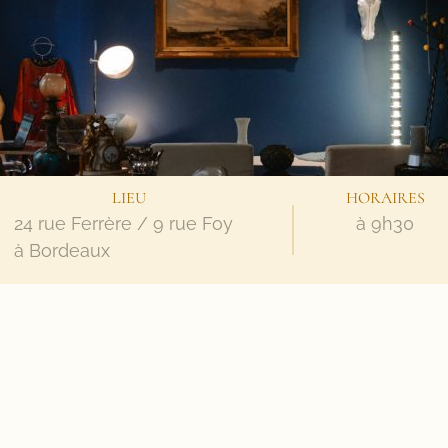
LIEU
HORAIRES
24 rue Ferrère / 9 rue Foy
à 9h30
à Bordeaux