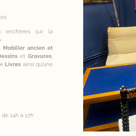
oni
x enchères sur la
»
:
Mobilier ancien et
Dessins
et
Gravures
,
de
Livres
ainsi qu’une
t de 14h à 17h