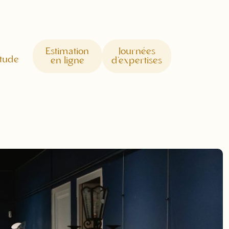
Estimation
Journées
étude
en ligne
d'expertises