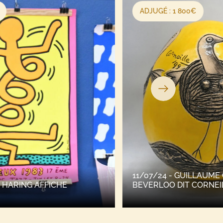
ADJUGÉ : 1 800€
ADJU
11/07/24 - GUILLAUME CORNELIS VAN
11/07
BEVERLOO DIT CORNEILLE
MODÈ