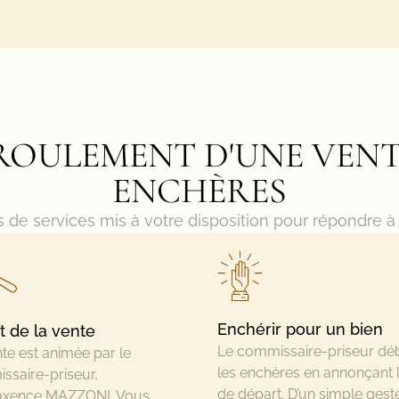
ROULEMENT D'UNE VEN
ENCHÈRES
 de services mis à votre disposition pour répondre à
Enchérir pour un bien
 de la vente
Le commissaire-priseur dé
te est animée par le
les enchères en annonçant l
ssaire-priseur,
de départ. D’un simple gest
xence MAZZONI. Vous