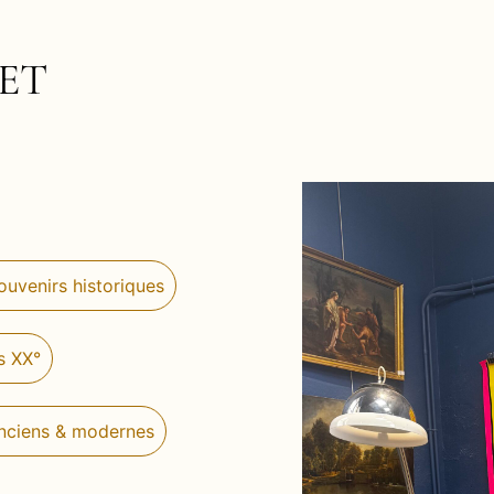
ET
Souvenirs historiques
s XX°
nciens & modernes