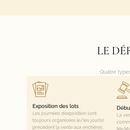
LE DÉ
Quatre types
Exposition des lots
Début
Les journées d’exposition sont
La ven
toujours organisées le/les jour(s)
commi
précèdent la vente aux enchères.
Me.Ma